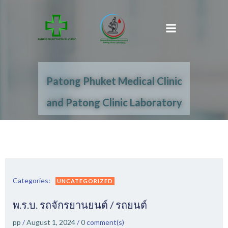
Skip
to
content
Patong Phuket Medical Clinic
and Patong Clinic Laboratory
Categories:
UNCATEGORIZED
พ.ร.บ. รถจักรยานยนต์ / รถยนต์
pp
/
August 1, 2024
/
0
comment(s)