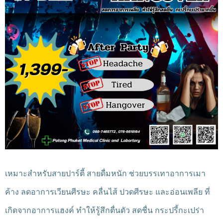
เหมาะสำหรับสายปาร์ตี้ สายดื่มหนัก ช่วยบรรเทาอาการเมา
ค้าง ลดอาการเวียนศีรษะ คลื่นไส้ ปวดศีรษะ และอ่อนเพลีย ที่
เกิดจากอาการแฮงค์ ทำให้รู้สึกตื่นตัว สดชื่น กระปรี้กะเปร่า